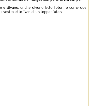
Feedback
e Foto
 come divano, anche divano letto futon, o come due
Catalog
l vostro letto Twin di un topper futon.
prodotti
Arredo
giorno
Arredo
notte
Bimbi
e
ragazzi
Corredo
casa
Cucce
per
cani
Futon
arredo-
trasporto
Risorse
sul
web
Car