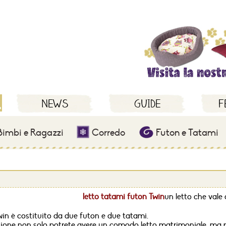
NEWS
GUIDE
F
imbi e Ragazzi
Corredo
Futon e Tatami
letto tatami futon Twin
un letto che vale
Twin è costituito da due futon e due tatami.
ne non solo potrete avere un comodo letto matrimoniale, ma potr