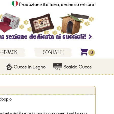
Produzione italiana, anche su misura!
EEDBACK
CONTATTI
0
Cucce in Legno
Scalda Cucce
Promozion
News
Speciali
 doppio
E-Book e
Guide
Cucce
per cani
*
Info
ete riutilizzare i singoli componenti nel tempo.