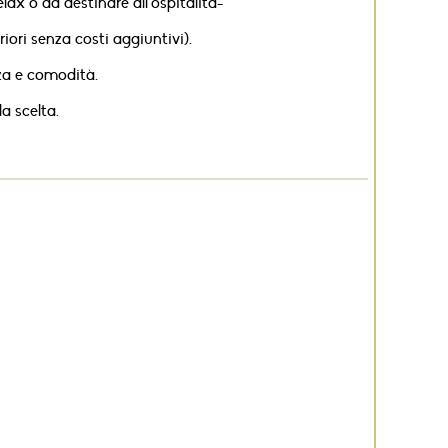
x o da destinare all'ospitalità-
ori senza costi aggiuntivi).
zza e comodità.
a scelta.