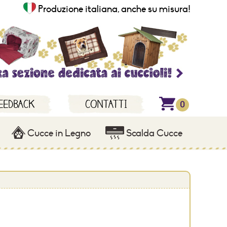
Produzione italiana, anche su misura!
EEDBACK
CONTATTI
0
Cucce in Legno
Scalda Cucce
Promozion
News
Speciali
E-Book e
Guide
Cucce
per cani
*
Info