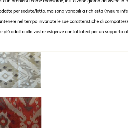
a in ambienti come mansarde, loft o zone giorno da vivere in rela
tte per sedute/letto, ma sono variabili a richiesta (misure inferi
mantenere nel tempo invariate le sue caratteristiche di compatte
one più adatta alle vostre esigenze contattateci per un supporto all