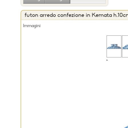
futon arredo confezione in Kemata h.10
Immagini